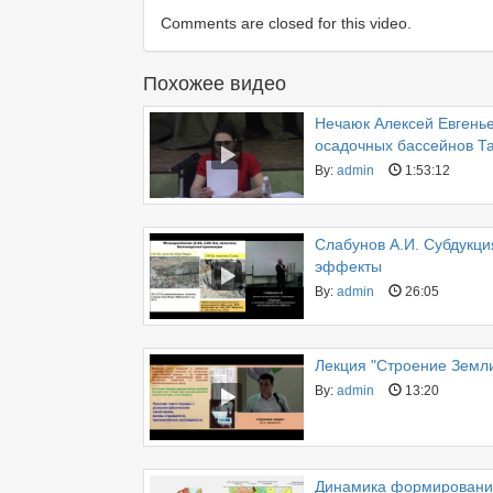
Comments are closed for this video.
Похожее видео
Нечаюк Алексей Евгень
осадочных бассейнов Та
By:
admin
1:53:12
Слабунов А.И. Субдукци
эффекты
By:
admin
26:05
Лекция "Строение Земл
By:
admin
13:20
Динамика формирования