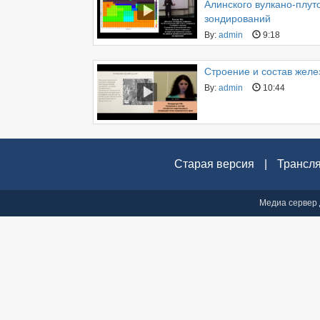
Алинского вулкано-плут
зондирований
By:
admin
9:18
Строение и состав желе
By:
admin
10:44
Старая версия
|
Трансл
Медиа сервер 