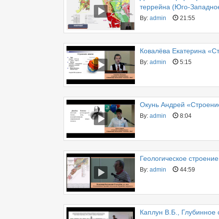
террейна (Юго-Западно
By:
admin
21:55
Ковалёва Екатерина «Ст
By:
admin
5:15
Окунь Андрей «Строени
By:
admin
8:04
Геологическое строение
By:
admin
44:59
Каплун В.Б., Глубинное