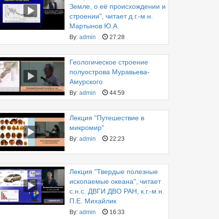
Земле, о её происхождении и
строении", читает д.г.-м.н.
Мартынов Ю.А.
By:
admin
27:28
Геологическое строение
полуострова Муравьева-
Амурского
By:
admin
44:59
Лекция "Путешествие в
микромир"
By:
admin
22:23
Лекция "Твердые полезные
ископаемые океана", читает
с.н.с. ДВГИ ДВО РАН, к.г.-м.н.
П.Е. Михайлик
By:
admin
16:33