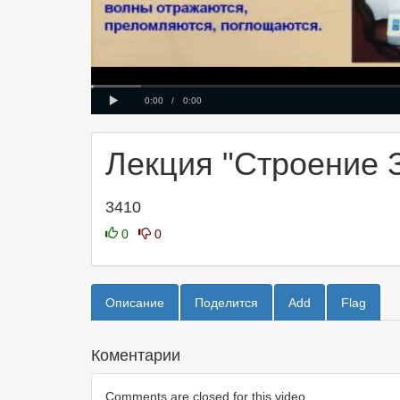
Progress
00:00
:
Loaded
: 0%
0%
Play
Current
Duration
0:00
/
0:00
Time
Time
Лекция "Строение 
3410
0
0
Описание
Поделится
Add
Flag
Коментарии
Comments are closed for this video.