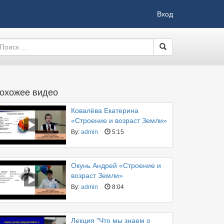
Вход
охожее видео
Ковалёва Екатерина
«Строение и возраст Земли»
By:
admin
5:15
Окунь Андрей «Строение и
возраст Земли»
By:
admin
8:04
Лекция "Что мы знаем о