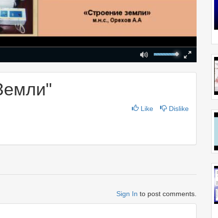
Mute
Fullscreen
00:00
Земли"
Like
Dislike
Sign In
to post comments.