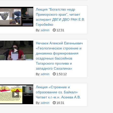
Лекция "Богатство недр
Приморского края", читает
аспирант ДВГИ ДВО РАН Е.В.
Горобейко
By:
admin
12:31
Нечаюк Алексей Евгеньевич
«Геологическое строение и
динамика формирования
осадочных бассейнов
Татарского пролива и
западного Сахалина»
By:
admin
1:53:12
Лекция «Строение и
образование оз. Байкал»
Читает к.г.-м.н. Асеева А.В.
By:
admin
16:31