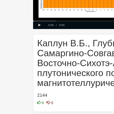
Progress
00:00
:
Loaded
: 0%
0%
Play
Current
Duration
0:00
/
0:00
Time
Time
Каплун В.Б., Глу
Самаргино-Совга
Восточно-Сихотэ-
плутонического п
магнитотеллурич
2144
0
0