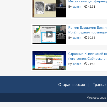
Механизмы дифференциа
By:
admin
42:31
Раткин Владимир Васил
Pb-Zn рудная провинция
By:
admin
30:53
Строение Кыллахской на
(юго-восток Сибирского 
By:
admin
21:53
Старая версия
|
Трансл
Медиа сервер 