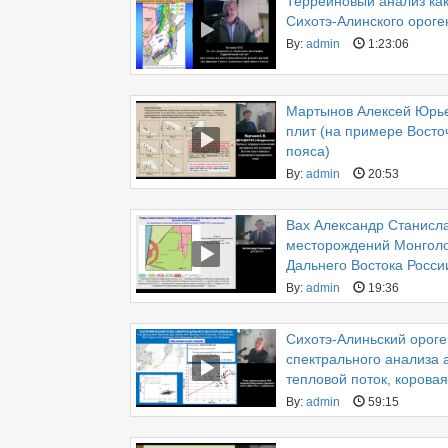
Террейновый анализ как
Сихотэ-Алинского ороге
By:
admin
1:23:06
Мартынов Алексей Юрье
плит (на примере Восто
пояса)
By:
admin
20:53
Вах Александр Станисл
месторождений Монголо
Дальнего Востока Росси
By:
admin
19:36
Сихотэ-Алиньский ороге
спектрального анализа 
тепловой поток, корова
By:
admin
59:15