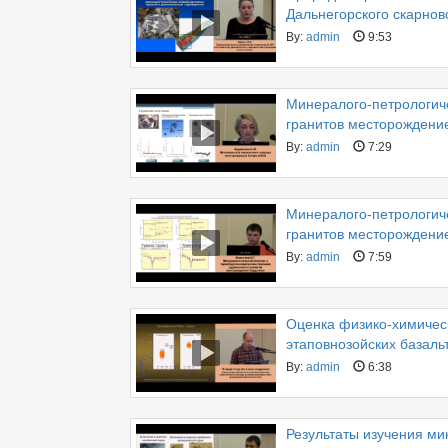
Дальнегорского скарнов
By:
admin
9:53
Минералого-петрологич
гранитов месторождение
By:
admin
7:29
Минералого-петрологич
гранитов месторождени
By:
admin
7:59
Оценка физико-химичес
этаповнозойских базаль
By:
admin
6:38
Результаты изучения ми