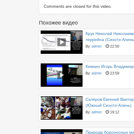
Comments are closed for this video.
Похожее видео
Крук Николай Николаев
террейна (Сихотэ-Алинь
By:
admin
22:50
Кемкин Игорь Владимиро
By:
admin
23:59
Скляров Евгений Викто
(Южный Сихотэ-Алинь)
By:
admin
19:12
Природа бороносных ма