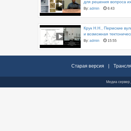
для решения вопроса и
By:
admin
6:43
Крук Н.Н., Пермские ву
и возможная тектоничес
By:
admin
15:55
Старая версия
|
Трансл
Медиа сервер 