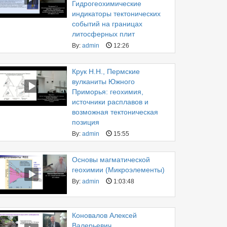
Гидрогеохимические
индикаторы тектонических
событий на границах
литосферных плит
By:
admin
12:26
Крук Н.Н., Пермские
вулканиты Южного
Приморья: геохимия,
источники расплавов и
возможная тектоническая
позиция
By:
admin
15:55
Основы магматической
геохимии (Микроэлементы)
By:
admin
1:03:48
Коновалов Алексей
Валерьевич