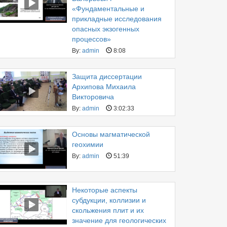
«Фундаментальные и
прикладные исследования
опасных экзогенных
процессов»
By:
admin
8:08
Защита диссертации
Архипова Михаила
Викторовича
By:
admin
3:02:33
Основы магматической
геохимии
By:
admin
51:39
Некоторые аспекты
субдукции, коллизии и
скольжения плит и их
значение для геологических