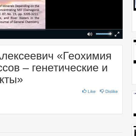
Mute
Fullscreen
00:00
Алексеевич «Геохимия
сов – генетические и
екты»
Like
Dislike