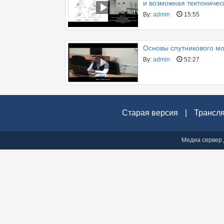
и возможная тектоничес
By:
admin
15:55
Основы спутникового мо
By:
admin
52:27
Старая версия
|
Трансл
Медиа сервер 