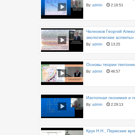
By:
admin
2:16:51
Челноков Георгий Алекс
экологические аспекты»
By:
admin
13:25
Основы теории тектоник
By:
admin
46:57
Изотопная геохимия и г
By:
admin
2:29:13
Крук Н.Н., Пермские ву