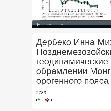
Progress
00:00
Loaded
:
: 0%
0%
Play
Current
Duration
0:00
/
0:00
Time
Time
Дербеко Инна Ми
Позднемезозойск
геодинамические
обрамлении Монг
орогенного пояса
2733
0
0