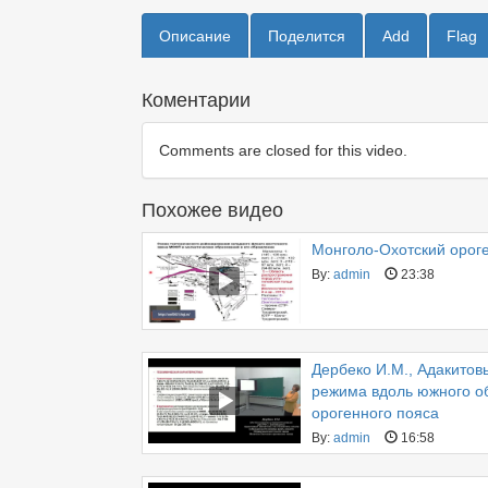
Описание
Поделится
Add
Flag
Коментарии
Comments are closed for this video.
Похожее видео
Монголо-Охотский ороге
By:
admin
23:38
Дербеко И.М., Адакитов
режима вдоль южного о
орогенного пояса
By:
admin
16:58