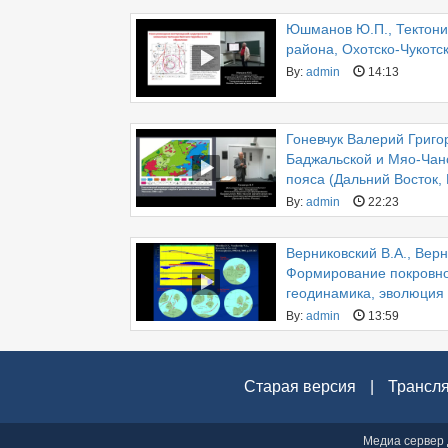
Юшманов Ю.П., Тектони
района, Охотско-Чукотс
By:
admin
14:13
Гоневчук Валерий Григо
Баджальской и Мяо-Чанс
пояса (Дальний Восток,
By:
admin
22:23
Верниковский В.А., Верн
Формирование покровно
геодинамика, эволюция
By:
admin
13:59
Старая версия
|
Трансл
Медиа сервер 