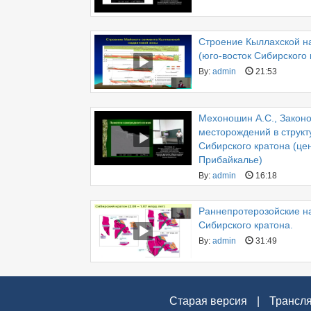
Строение Кыллахской на
(юго-восток Сибирского 
By:
admin
21:53
Мехоношин А.С., Закон
месторождений в структ
Сибирского кратона (це
Прибайкалье)
By:
admin
16:18
Раннепротерозойские на
Сибирского кратона.
By:
admin
31:49
Старая версия
|
Трансл