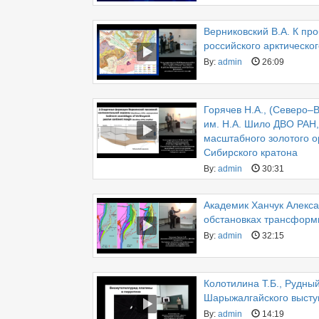
Верниковский В.А. К п
российского арктическо
By:
admin
26:09
Горячев Н.А., (Северо–
им. Н.А. Шило ДВО РАН,
масштабного золотого о
Сибирского кратона
By:
admin
30:31
Академик Ханчук Алекса
обстановках трансформ
By:
admin
32:15
Колотилина Т.Б., Рудны
Шарыжалгайского выступ
By:
admin
14:19