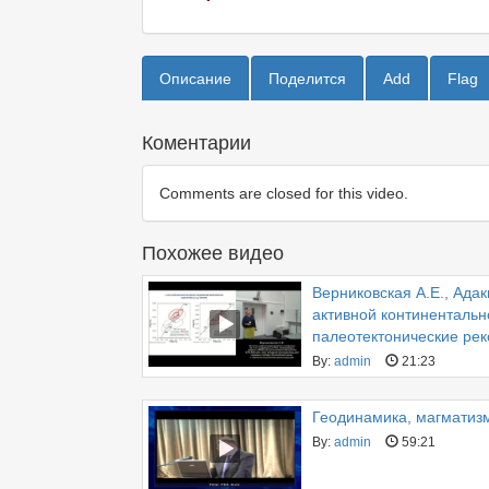
Описание
Поделится
Add
Flag
Коментарии
Comments are closed for this video.
Похожее видео
Верниковская А.Е., Ада
активной континентальн
палеотектонические рек
By:
admin
21:23
Геодинамика, магматизм
By:
admin
59:21