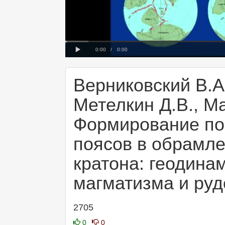
Progress
00:00
Loaded
:
: 0%
0%
Play
Current
Duration
0:00
/
0:00
Time
Time
Верниковский В.А.
Метелкин Д.В., М
Формирование по
поясов в обрамле
кратона: геодина
магматизма и ру
2705
0
0