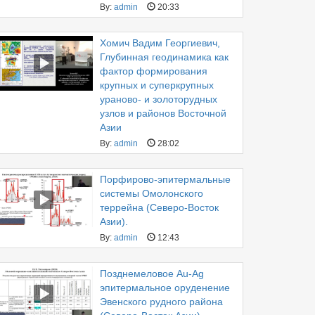
By:
admin
20:33
Хомич Вадим Георгиевич,
Глубинная геодинамика как
фактор формирования
крупных и суперкрупных
ураново- и золоторудных
узлов и районов Восточной
Азии
By:
admin
28:02
Порфирово-эпитермальные
системы Омолонского
террейна (Северо-Восток
Азии).
By:
admin
12:43
Позднемеловое Au-Ag
эпитермальное оруденение
Эвенского рудного района