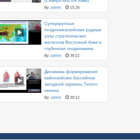
(Северо-Восток Азии).
By:
admin
15:26
Суперкрупные
позднемезозойские рудные
узлы стратегических
металлов Восточной Азии и
глубинная геодинамика
By:
admin
39:22
Динамика формирования
кайнозойских бассейнов
западной окраины Тихого
океана
By:
admin
39:12