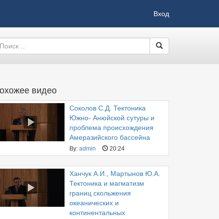
Вход
охожее видео
Соколов С.Д. Тектоника
Южно- Анюйской сутуры и
проблема происхождения
Амеразийского бассейна
By:
admin
20:24
Ханчук А.И., Мартынов Ю.А.
Тектоника и магматизм
границ скольжения
океанических и
континентальных