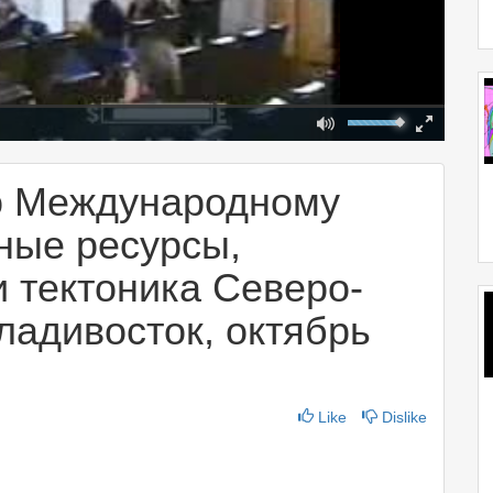
Mute
Fullscreen
00:00
о Международному
ные ресурсы,
 тектоника Северо-
ладивосток, октябрь
Like
Dislike