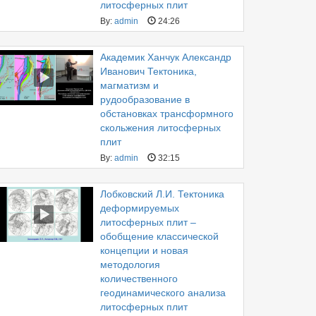
литосферных плит
By:
admin
24:26
Академик Ханчук Александр
Иванович Тектоника,
магматизм и
рудообразование в
обстановках трансформного
скольжения литосферных
плит
By:
admin
32:15
Лобковский Л.И. Тектоника
деформируемых
литосферных плит –
обобщение классической
концепции и новая
методология
количественного
геодинамического анализа
литосферных плит