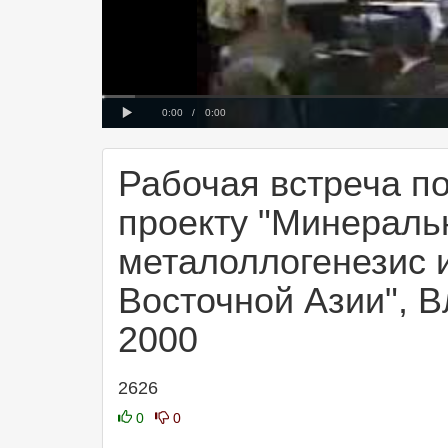
Progress
00:00
Loaded
:
: 0%
0%
Play
Current
Duration
0:00
/
0:00
Time
Time
Рабочая встреча п
проекту "Минераль
металоллогенезис и
Восточной Азии", В
2000
2626
0
0