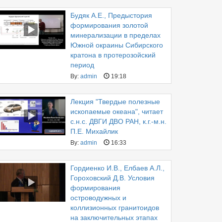
Будяк А.Е., Предыстория
формирования золотой
минерализации в пределах
Южной окраины Сибирского
кратона в протерозойский
период
By:
admin
19:18
Лекция "Твердые полезные
ископаемые океана", читает
с.н.с. ДВГИ ДВО РАН, к.г.-м.н.
П.Е. Михайлик
By:
admin
16:33
Гордиенко И.В., Елбаев А.Л.,
Гороховский Д.В. Условия
формирования
островодужных и
коллизионных гранитоидов
на заключительных этапах