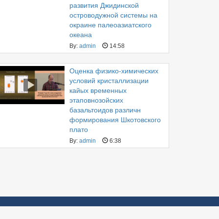
развития Джидинской
островодужной системы на
окраине палеоазиатского
океана
By:
admin
14:58
Оценка физико-химических
условий кристаллизации
кайых временных
этаповнозойских
базальтоидов различн
формирования Шкотовского
плато
By:
admin
6:38
Трансляция
|
Контакты
|
ДВГИ ДВО РАН