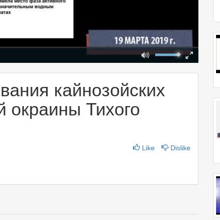
Mute
Fullscreen
00:00
вания кайнозойских
й окраины Тихого
Like
Dislike