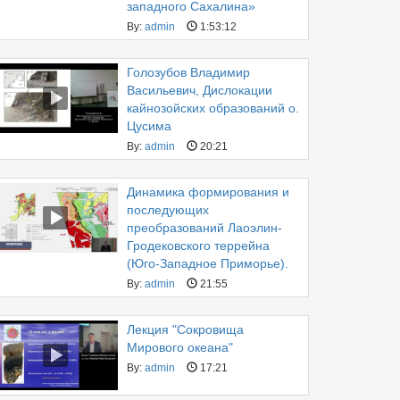
западного Сахалина»
By:
admin
1:53:12
Голозубов Владимир
Васильевич, Дислокации
кайнозойских образований о.
Цусима
By:
admin
20:21
Динамика формирования и
последующих
преобразований Лаоэлин-
Гродековского террейна
(Юго-Западное Приморье).
By:
admin
21:55
Лекция "Сокровища
Мирового океана"
By:
admin
17:21