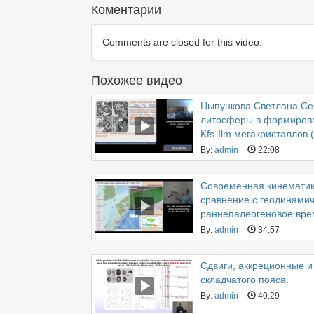
Коментарии
Comments are closed for this video.
Похожее видео
Цыпункова Светлана Се
литосферы в формирова
Kfs-Ilm мегакристаллов
By:
admin
22:08
Современная кинематик
сравнение с геодинамич
раннепалеогеновое вре
By:
admin
34:57
Сдвиги, аккреционные и
складчатого пояса.
By:
admin
40:29