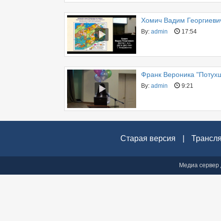
Хомич Вадим Георгиевич
By:
admin
17:54
Франк Вероника "Потух
By:
admin
9:21
Старая версия
|
Трансл
Медиа сервер 