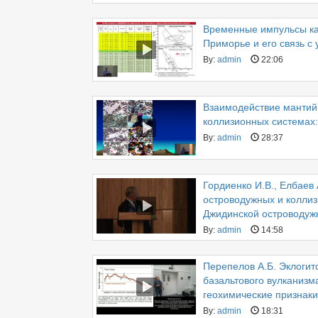
Временные импульсы ка
Приморье и его связь с 
By:
admin
22:06
Взаимодействие мантийн
коллизионных системах:
By:
admin
28:37
Гордиенко И.В., Елбаев
островодужных и коллиз
Джидинской островодужн
By:
admin
14:58
Перепелов А.Б. Эклогит
базальтового вулканизм
геохимические признаки
By:
admin
18:31