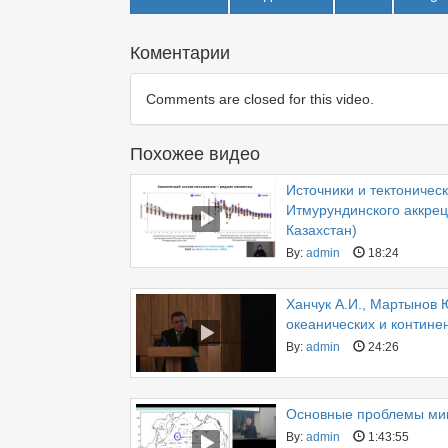
Коментарии
Comments are closed for this video.
Похожее видео
Источники и тектоничес
Итмурундинского аккре
Казахстан)
By:
admin
18:24
Ханчук А.И., Мартынов 
океанических и контин
By:
admin
24:26
Основные проблемы мик
By:
admin
1:43:55