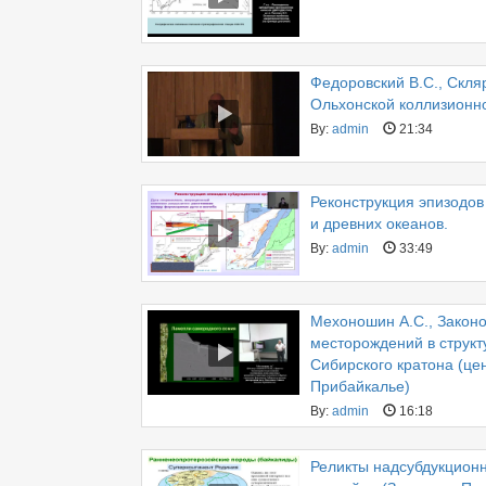
Федоровский В.С., Скля
Ольхонской коллизионн
By:
admin
21:34
Реконструкция эпизодов
и древних океанов.
By:
admin
33:49
Мехоношин А.С., Закон
месторождений в структ
Сибирского кратона (це
Прибайкалье)
By:
admin
16:18
Реликты надсубдукционн