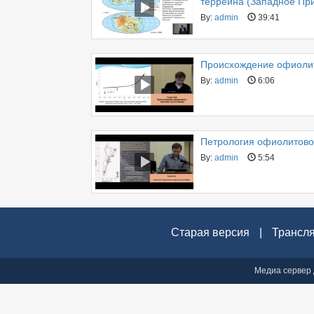
террейна (Западное При
By:
admin
39:41
Происхождение офиолит
By:
admin
6:06
Петрология офиолитово
By:
admin
5:54
Старая версия
|
Трансл
Медиа сервер 