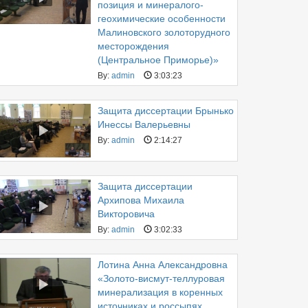
позиция и минералого-
геохимические особенности
Малиновского золоторудного
месторождения
(Центральное Приморье)»
By:
admin
3:03:23
Защита диссертации Брынько
Инессы Валерьевны
By:
admin
2:14:27
Защита диссертации
Архипова Михаила
Викторовича
By:
admin
3:02:33
Лотина Анна Александровна
«Золото-висмут-теллуровая
минерализация в коренных
источниках и россыпях