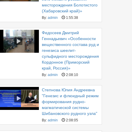
месторождения Болотистого
(Хабаровский край)»
By:
admin
1:55:38
Федосеев Дмитрий
Геннадьевич «Особенности
вещественного состава руд и
генезиса шеелит-
сульфидного месторождения
Кордонное (Приморский
край, Россия)»
By:
admin
2:08:10
Степнова Юлия Андреевна
"Генезис и флюидный режим
формирования рудно-
магматической системы
Шибановского рудного узла"
By:
admin
2:08:05