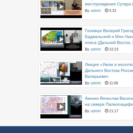
месторождения Сутара (
By:
admin
5:32
Гоневчук Валерий Григо
Баджальской и Мяо-Чанс
пояса (Дальний Восток,
By:
admin
22:23
Лекция «Умом и молотко
Дальнего Востока России
Валерьевич
By:
admin
11:06
Акинин Вячеслав Васил
на севере Палеопацифи
By:
admin
21:17