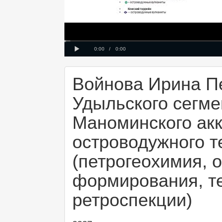
Loaded
Progress
00:00
:
:
0%
0%
Play
Current
Duration
0:00
/
0:00
Time
Time
Войнова Ирина П
Удыльского сегме
Маноминского акк
островодужного т
(петрогеохимия, 
формирования, т
ретроспекции)