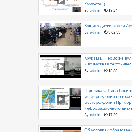
Казахстан)
By:
admin
18:24
Защита диссертации Ар
By:
admin
3:02:33
Крук Н.Н., Пермские ву
и возможная тектоничес
By:
admin
15:55
Гореликова Нина Васил
месторождений по геох
месторождений Приморья
информационного анал
By:
admin
17:39
Об условиях образован