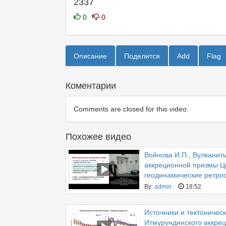
2337
0
0
Описание
Поделится
Add
Flag
Коментарии
Comments are closed for this video.
Похожее видео
Войнова И.П., Вулканит
аккреционной призмы Ц
геодинамические ретро
By:
admin
18:52
Источники и тектоничес
Итмурундинского аккре