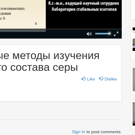
Mute
Fullscreen
00:00
ые методы изучения
го состава серы
Like
Dislike
Sign In
to post comments.