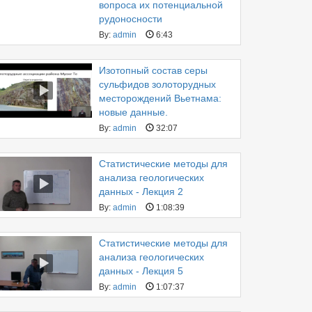
вопроса их потенциальной
рудоносности
By:
admin
6:43
Изотопный состав серы
сульфидов золоторудных
месторождений Вьетнама:
новые данные.
By:
admin
32:07
Статистические методы для
анализа геологических
данных - Лекция 2
By:
admin
1:08:39
Статистические методы для
анализа геологических
данных - Лекция 5
By:
admin
1:07:37