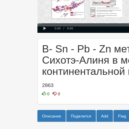
Progress
Loaded
00:00
:
:
0%
0%
Play
Current
Duration
0:00
/
0:00
Time
Time
В- Sn - Pb - Zn 
Сихотэ-Алиня в м
континентальной
2863
0
0
Описание
Поделится
Add
Flag