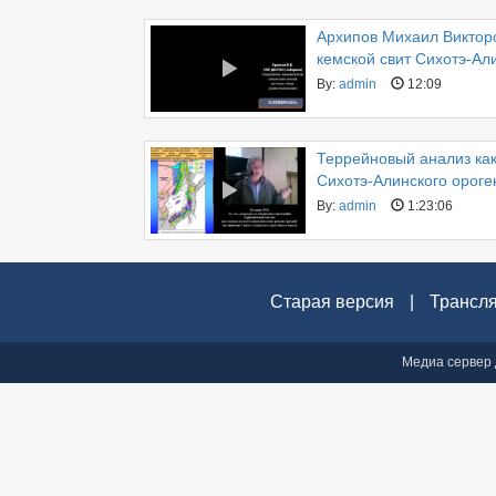
Архипов Михаил Викторо
кемской свит Сихотэ-Ал
By:
admin
12:09
Террейновый анализ как
Сихотэ-Алинского ороге
By:
admin
1:23:06
Старая версия
|
Трансл
Медиа сервер 