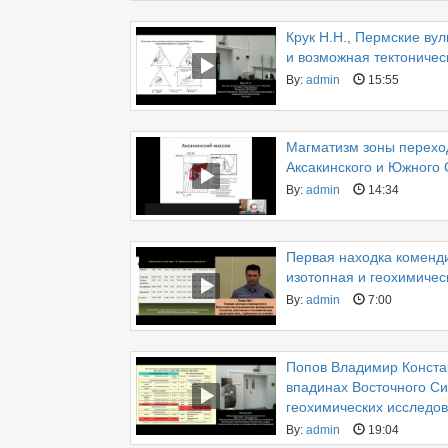
Крук Н.Н., Пермские ву
и возможная тектоничес
By:
admin
15:55
Магматизм зоны перехо
Аксакинского и Южного 
By:
admin
14:34
Первая находка коменди
изотопная и геохимичес
By:
admin
7:00
Попов Владимир Конста
впадинах Восточного Си
геохимических исследо
By:
admin
19:04