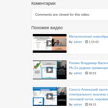
Коментарии
Comments are closed for this video.
Похожее видео
Металлогения новообра
By:
admin
1:15:43
Раткин Владимир Васил
Pb-Zn рудная провинция
By:
admin
30:53
Сихотэ-Алиньский ороге
спектрального анализа 
тепловой поток, корова
By:
admin
59:15