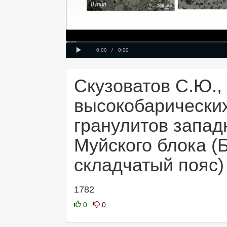
Progress
Loaded
00:00
: 0%
:
0%
Play
Current
Duration
0:00
/
0:00
Time
Time
Скузоватов С.Ю.,
высокобарически
гранулитов запад
Муйского блока (
складчатый пояс)
1782
0
0