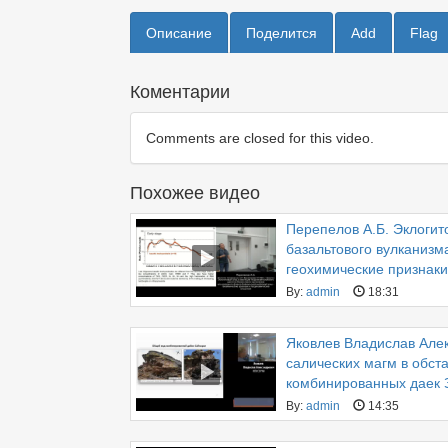
Описание
Поделится
Add
Flag
Коментарии
Comments are closed for this video.
Похожее видео
Перепелов А.Б. Эклогит
базальтового вулканизм
геохимические признаки
By:
admin
18:31
Яковлев Владислав Але
салических магм в обст
комбинированных даек 
By:
admin
14:35