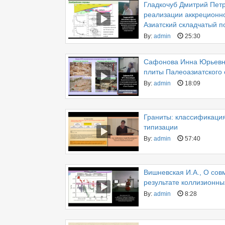
Гладкочуб Дмитрий Петр
реализации аккреционно
Азиатский складчатый п
By:
admin
25:30
Сафонова Инна Юрьевна
плиты Палеоазиатского
By:
admin
18:09
Граниты: классификация
типизации
By:
admin
57:40
Вишневская И.А., О со
результате коллизионны
By:
admin
8:28