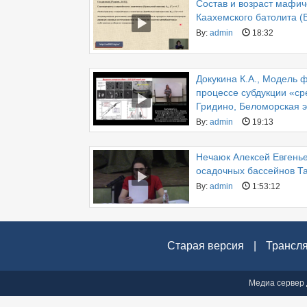
Состав и возраст мафич
Каахемского батолита (
By:
admin
18:32
Докукина К.А., Модель 
процессе субдукции «ср
Гридино, Беломорская э
By:
admin
19:13
Нечаюк Алексей Евгень
осадочных бассейнов Та
By:
admin
1:53:12
Старая версия
|
Трансл
Медиа сервер 