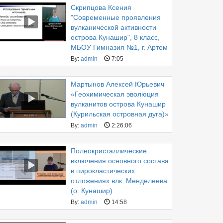
Скрипцова Ксения
"Современные проявления
вулканической активности
острова Кунашир", 8 класс,
МБОУ Гимназия №1, г. Артем
By:
admin
7:05
Мартынов Алексей Юрьевич
«Геохимическая эволюция
вулканитов острова Кунашир
(Курильская островная дуга)»
By:
admin
2:26:06
Полнокристаллические
включения основного состава
в пирокластических
отложениях влк. Менделеева
(о. Кунашир)
By:
admin
14:58