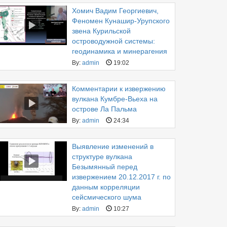
Хомич Вадим Георгиевич,
Феномен Кунашир-Урупского
звена Курильской
островодужной системы:
геодинамика и минерагения
By:
admin
19:02
Комментарии к извержению
вулкана Кумбре-Вьеха на
острове Ла Пальма
By:
admin
24:34
Выявление изменений в
структуре вулкана
Безымянный перед
извержением 20.12.2017 г. по
данным корреляции
сейсмического шума
By:
admin
10:27