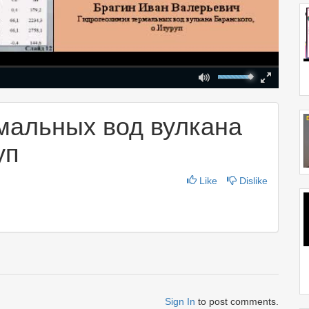
Mute
Fullscreen
00:00
мальных вод вулкана
уп
Like
Dislike
Sign In
to post comments.