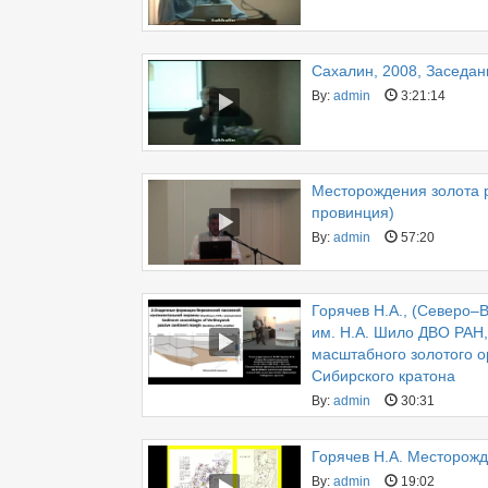
Сахалин, 2008, Заседан
By:
admin
3:21:14
Месторождения золота 
провинция)
By:
admin
57:20
Горячев Н.А., (Северо–
им. Н.А. Шило ДВО РАН,
масштабного золотого о
Сибирского кратона
By:
admin
30:31
Горячев Н.А. Месторожд
By:
admin
19:02