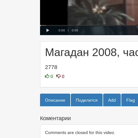
Progress
00:00
Loaded
:
:
0%
0%
Play
Current
Duration
0:00
/
0:00
Time
Time
Магадан 2008, ча
2778
0
0
Описание
Поделится
Add
Flag
Коментарии
Comments are closed for this video.